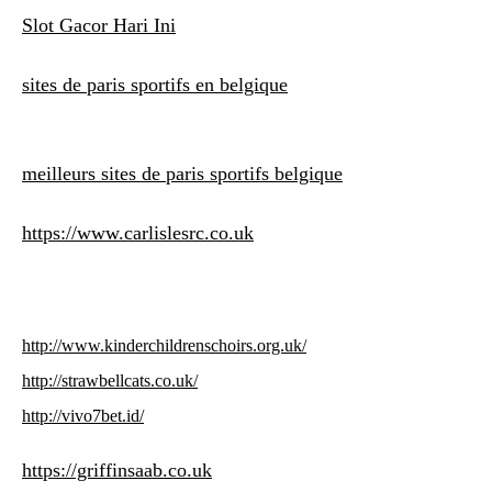
Slot Gacor Hari Ini
sites de paris sportifs en belgique
meilleurs sites de paris sportifs belgique
https://www.carlislesrc.co.uk
http://www.kinderchildrenschoirs.org.uk/
http://strawbellcats.co.uk/
http://vivo7bet.id/
https://griffinsaab.co.uk