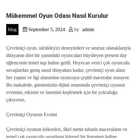
Mükemmel Oyun Odası Nasıl Kurulur
blog
September 5, 2024
by
admin
Çevrimiçi oyun, sürükleyici deneyimleri ve sınırsız olanaklarıyla
dünyanın dört bir yanındaki oyuncuları büyüleyen present day
eğlencenin temel taşı haline geldi. Heyecan verici çok oyunculu
savaşlardan geniş sanal dünyalara kadar, çevrimiçi oyun alanı
her yaştan ve ilgi alanından oyuncuya çeşitli maceralar sunuyor.
Bu makalede, günümüzün dijital ortamında çevrimiçi oyunun
evrimini, etkisini ve önemini keşfetmek için bir yolculuğa
çıkıyoruz.
Çevrimiçi Oyunun Evrimi
Çevrimiçi oyunun kökenleri, ilkel metin tabanlı maceraların ve
temel çok oyunculu oyunların küresel bir fenomen haline