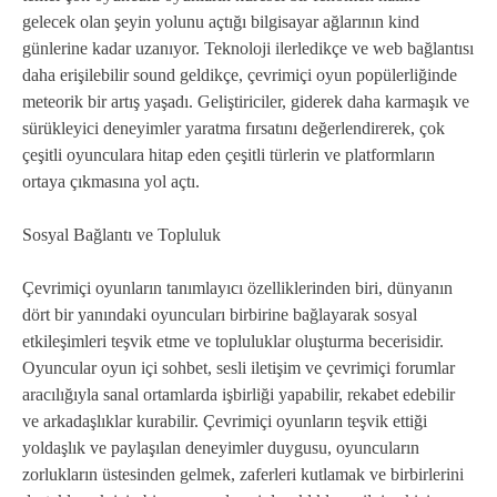
gelecek olan şeyin yolunu açtığı bilgisayar ağlarının kind
günlerine kadar uzanıyor. Teknoloji ilerledikçe ve web bağlantısı
daha erişilebilir sound geldikçe, çevrimiçi oyun popülerliğinde
meteorik bir artış yaşadı. Geliştiriciler, giderek daha karmaşık ve
sürükleyici deneyimler yaratma fırsatını değerlendirerek, çok
çeşitli oyunculara hitap eden çeşitli türlerin ve platformların
ortaya çıkmasına yol açtı.
Sosyal Bağlantı ve Topluluk
Çevrimiçi oyunların tanımlayıcı özelliklerinden biri, dünyanın
dört bir yanındaki oyuncuları birbirine bağlayarak sosyal
etkileşimleri teşvik etme ve topluluklar oluşturma becerisidir.
Oyuncular oyun içi sohbet, sesli iletişim ve çevrimiçi forumlar
aracılığıyla sanal ortamlarda işbirliği yapabilir, rekabet edebilir
ve arkadaşlıklar kurabilir. Çevrimiçi oyunların teşvik ettiği
yoldaşlık ve paylaşılan deneyimler duygusu, oyuncuların
zorlukların üstesinden gelmek, zaferleri kutlamak ve birbirlerini