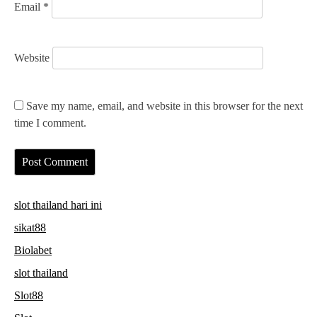
Email
*
Website
Save my name, email, and website in this browser for the next
time I comment.
slot thailand hari ini
sikat88
Biolabet
slot thailand
Slot88