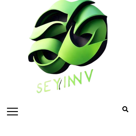
Skip
to
content